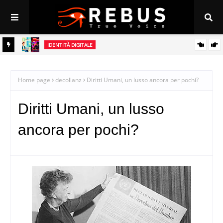
IDENTITÀ DIGITALE
tà
Il Rebus della Responsabilità: perché l’identità digitale è l’unico
vaccino contro l’odio online
Home page
decollanz
Diritti Umani, un lusso ancora per pochi?
Diritti Umani, un lusso
ancora per pochi?