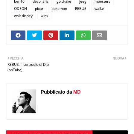
ben10
decollanz
goldrake
jeeg
monsters
ODEON
pixar
pokemon
REBUS
wall.e
walt disney
winx
VECCHIA
NUOVA
REBUS, il Lenzuolo di Dio
(onTube)
Pubblicato da
MD