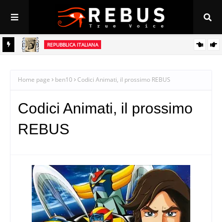
REPUBBLICA ITALIANA
Perché la Repubblica è la casa delle nostre opportunità
nsegna a
Home page
ben10
Codici Animati, il prossimo REBUS
Codici Animati, il prossimo
REBUS