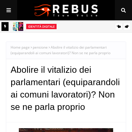
IDENTITÀ DIGITALE
tà
Il Rebus della Responsabilità: perché l’identità digitale è l’unico
vaccino contro l’odio online
Home page
pensione
Abolire il vitalizio dei parlamentari
(equiparandoli ai comuni lavoratori)? Non se ne parla proprio
Abolire il vitalizio dei
parlamentari (equiparandoli
ai comuni lavoratori)? Non
se ne parla proprio