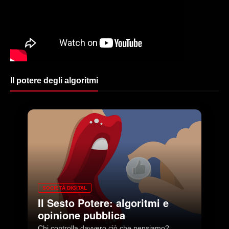
Il potere degli algoritmi
SOCIETÀ DIGITAL
Il Sesto Potere: algoritmi e
opinione pubblica
Chi controlla davvero ciò che pensiamo?