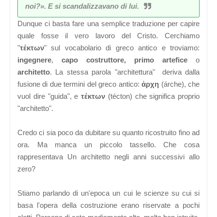
noi?». E si scandalizzavano di lui.
Dunque ci basta fare una semplice traduzione per capire
quale fosse il vero lavoro del Cristo. Cerchiamo
"
τέκτων
"
sul vocabolario di greco antico e troviamo:
ingegnere
,
capo costruttore,
primo artefice
o
architetto
. La stessa parola "architettura" deriva dalla
fusione di due termini del greco antico:
ἀρχη
(árche), che
vuol dire "guida", e
τέκτων
(técton) che significa proprio
"architetto".
Credo ci sia poco da dubitare su quanto ricostruito fino ad
ora. Ma manca un piccolo tassello. Che cosa
rappresentava Un architetto negli anni successivi allo
zero?
Stiamo parlando di un'epoca un cui le scienze su cui si
basa l'opera della costruzione erano riservate a pochi