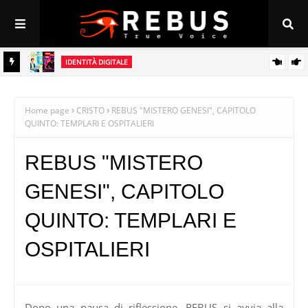
IDENTITÀ DIGITALE
tà
Il Rebus della Responsabilità: perché l’identità digitale è l’unico
vaccino contro l’odio online
Home page
CRISTO
REBUS "MISTERO GENESI", CAPITOLO
QUINTO: TEMPLARI E OSPITALIERI
REBUS "MISTERO
GENESI", CAPITOLO
QUINTO: TEMPLARI E
OSPITALIERI
Dopo una pausa di riflessione, REBUS si avvia alla