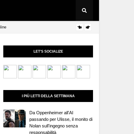
line
Perch
25 APRILE
LET'S SOCIALIZE
I PIÙ LETTI DELLA SETTIMANA
Da Oppenheimer all'AI
passando per Ulisse, il monito di
Nolan sull'ingegno senza
responsabilità