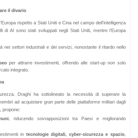
re il divario
l’Europa rispetto a Stati Uniti e Cina nel campo dell’intelligenza
elli di AI sono stati sviluppati negli Stati Uniti, mentre l’Europa
tà nei settori industriali e dei servizi, nonostante il ritardo nello
peo
per attrarre investimenti, offrendo alle start-up non solo
ato integrato.
ea
urezza. Draghi ha sottolineato la necessità di superare la
embri ad acquistare gran parte delle piattaforme militari dagli
a, propone:
muni
, riducendo sovrapposizioni tra Paesi e migliorando
vestimenti in
tecnologie digitali, cyber-sicurezza e spazio
,