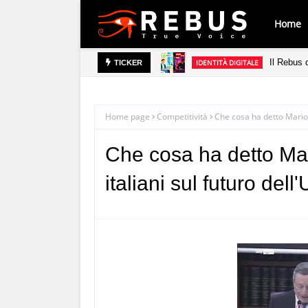
Home
Il Rebus d
IDENTITÀ DIGITALE
TICKER
Home page
Competitività
Che cosa ha detto Mario 
Che cosa ha detto Mar
italiani sul futuro de