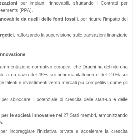
zzazioni
per impianti rinnovabili, sfruttando i Contratti per
greements (PPA).
novabile da quelli delle fonti fossili
, per ridurre l’impatto del
rgetici
, rafforzando la supervisione sulle transazioni finanziarie
innovazione
 frammentazione normativa europea, che Draghi ha definito una
nte a un dazio del 45% sui beni manifatturieri e del 110% sui
e talenti e investimenti verso mercati più competitivi, come gli
per sbloccare il potenziale di crescita delle start-up e delle
per le società innovative
nei 27 Stati membri, armonizzando
à.
r incoraggiare l’iniziativa privata e accelerare la crescita