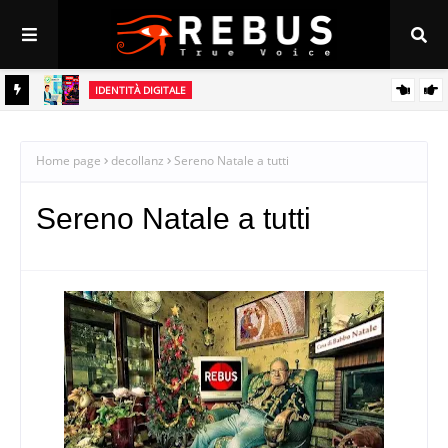
IDENTITÀ DIGITALE
tà
Il Rebus della Responsabilità: perché l’identità digitale è l’unico
vaccino contro l’odio online
Home page
decollanz
Sereno Natale a tutti
Sereno Natale a tutti